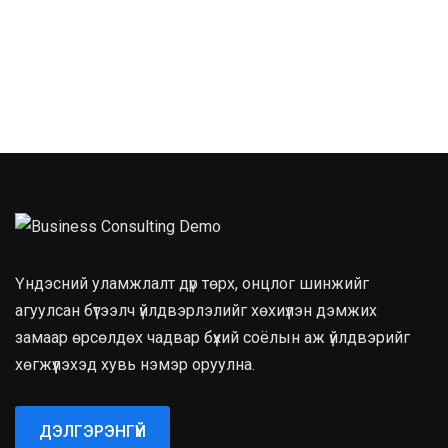
Үндэсний уламжлалт дүр төрх, онцлог шинжийг
агуулсан бүтээлч үйлдвэрлэлийг хөхиүлэн дэмжих
замаар өрсөлдөх чадвар бүхий соёлын аж үйлдвэрийг
хөгжүүлэхэд хувь нэмэр оруулна.
ДЭЛГЭРЭНГҮЙ