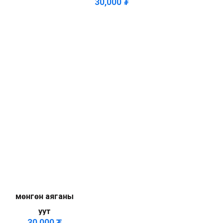
30,000
₮
мөнгөн аяганы
уут
30,000
₮