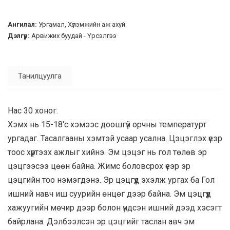
Ангилал:
Ургамал, Хүлэмжийн аж ахуй
Дэлгүүр:
Арвижих буудай - Үрсэлгээ
Танилцуулга
Нас 30 хоног.
Хэмх нь 15-18'с хэмээс доошгүй орчны температурт
ургадаг. Тасалгааны хэмтэй усаар усална. Цэцэглэх үеэр
тоос хүртээх ажлыг хийнэ. Эм цэцэг нь гол төлөв эр
цэцгээсээ цөөн байна. Жимс боловсрох үеэр эр
цэцгийн тоо нэмэгдэнэ. Эр цэцгүүд эхэлж ургах ба Гол
ишний навч иш суурийн өнцөг дээр байна. Эм цэцгүүд
хажуугийн мөчир дээр болон үндсэн ишний дээд хэсэгт
байрлана. Дэлбээлсэн эр цэцгийг таслан авч эм