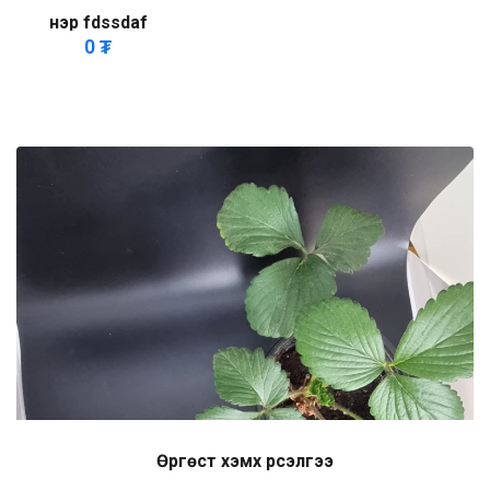
нэр fdssdaf
0
₮
Өргөст хэмх үрсэлгээ