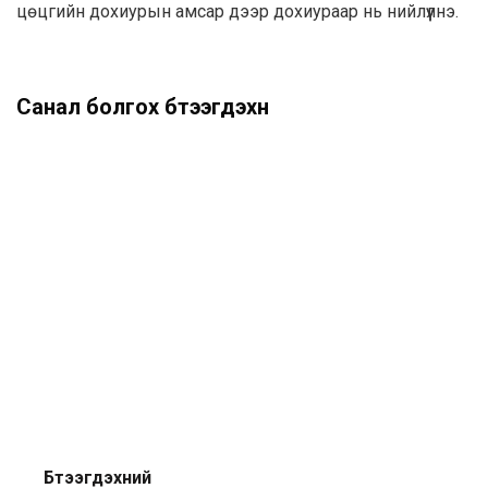
цөцгийн дохиурын амсар дээр дохиураар нь нийлүүлнэ.
Санал болгох бүтээгдэхүүн
Бүтээгдэхүүний