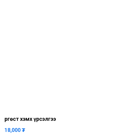
Өргөст хэмх үрсэлгээ
18,000
₮