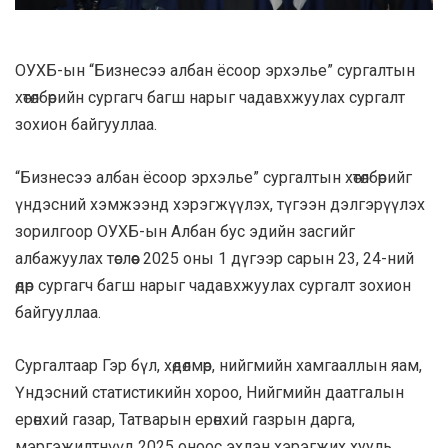
ОУХБ-ын “Бизнесээ албан ёсоор эрхэлье” сургалтын
хөтөлбөрийн сургагч багш нарыг чадавхжуулах сургалт
зохион байгууллаа.
“Бизнесээ албан ёсоор эрхэлье” сургалтын хөтөлбөрийг
үндэсний хэмжээнд хэрэгжүүлэх, түгээн дэлгэрүүлэх
зорилгоор ОУХБ-ын Албан бус эдийн засгийг
албажуулах төслөөс 2025 оны 1 дүгээр сарын 23, 24-ний
өдөр сургагч багш нарыг чадавхжуулах сургалт зохион
байгууллаа.
Сургалтаар Гэр бүл, хөдөлмөр, нийгмийн хамгааллын яам,
Үндэсний статистикийн хороо, Нийгмийн даатгалын
ерөнхий газар, Татварын ерөнхий газрын дарга,
мэргэжилтнүүд 2025 оноос эхлэн хэрэгжих хууль