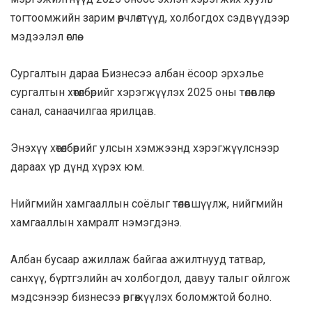
тогтоомжийн зарим өөрчлөлтүүд, холбогдох сэдвүүдээр
мэдээлэл өглөө.
Сургалтын дараа Бизнесээ албан ёсоор эрхэлье
сургалтын хөтөлбөрийг хэрэгжүүлэх 2025 оны төлөвлөгөө,
санал, санаачилгаа ярилцав.
Энэхүү хөтөлбөрийг улсын хэмжээнд хэрэгжүүлснээр
дараах үр дүнд хүрэх юм.
Нийгмийн хамгааллын соёлыг төлөвшүүлж, нийгмийн
хамгааллын хамралт нэмэгдэнэ.
Албан бусаар ажиллаж байгаа ажилтнууд татвар,
санхүү, бүртгэлийн ач холбогдол, давуу талыг ойлгож
мэдсэнээр бизнесээ өргөжүүлэх боломжтой болно.