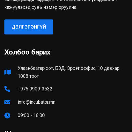
хөгжүүлэхэд хувь нэмэр оруулна.
ДЭЛГЭРЭНГҮЙ
Холбоо барих
Улаанбаатар хот, БЗД, Эрхэт оффис, 10 давхар,
1008 тоот
+976 9909-3532
info@incubator.mn
09:00 - 18:00