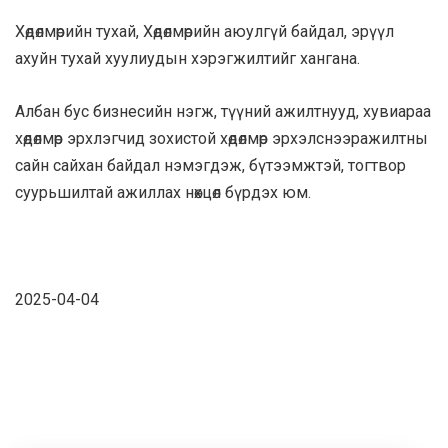
Хөдөлмөрийн тухай, Хөдөлмөрийн аюулгүй байдал, эрүүл
ахуйн тухай хуулиудын хэрэгжилтийг хангана.
Албан бус бизнесийн нэгж, түүний ажилтнууд, хувиараа
хөдөлмөр эрхлэгчид зохистой хөдөлмөр эрхэлснээражилтны
сайн сайхан байдал нэмэгдэж, бүтээмжтэй, тогтвор
суурьшилтай ажиллах нөхцөл бүрдэх юм.
2025-04-04