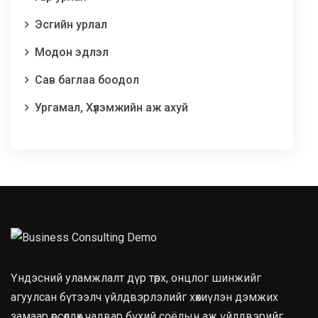
Эсгийн урлал
Модон эдлэл
Сав баглаа боодол
Ургамал, Хүлэмжийн аж ахуй
Үндэсний уламжлалт дүр төрх, онцлог шинжийг
агуулсан бүтээлч үйлдвэрлэлийг хөхиүлэн дэмжих
замаар өрсөлдөх чадвар бүхий соёлын аж үйлдвэрийг