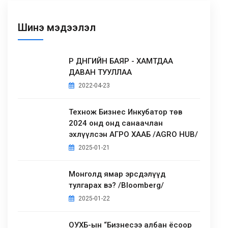
Шинэ мэдээлэл
ҮР ДҮНГИЙН БАЯР - ХАМТДАА
ДАВАН ТУУЛЛАА
2022-04-23
Технож Бизнес Инкубатор төв
2024 онд онд санаачлан
эхлүүлсэн АГРО ХААБ /AGRO HUB/
2025-01-21
Монголд ямар эрсдэлүүд
тулгарах вэ? /Bloomberg/
2025-01-22
ОУХБ-ын “Бизнесээ албан ёсоор