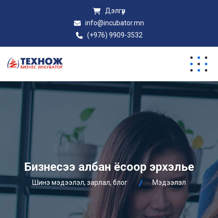
Дэлгүүр
info@incubator.mn
(+976) 9909-3532
Бизнесээ албан ёсоор эрхэлье
Шинэ мэдээлэл, зарлал, блог
Мэдээлэл