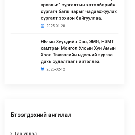
эрхэлье” сургалтын хөтөлбөрийн
сургагч багш нарыг чадавхжуулах
сургалт зохион байгууллаа.
2025-01-28
НҮБ-ын Хүүхдийн Сан, ЭМЯ, НЭМҮТ
хамтран Монгол Улсын Хүн Амын
Хоол Тэжээлийн Үндэсний зургаа
дахь судалгааг нийтэллээ.
2025-02-12
Бүтээгдэхүүний ангилал
Гар урлал